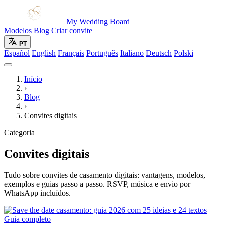
My Wedding Board
Modelos
Blog
Criar convite
PT
Español
English
Français
Português
Italiano
Deutsch
Polski
Início
›
Blog
›
Convites digitais
Categoria
Convites digitais
Tudo sobre convites de casamento digitais: vantagens, modelos,
exemplos e guias passo a passo. RSVP, música e envio por
WhatsApp incluídos.
Guia completo