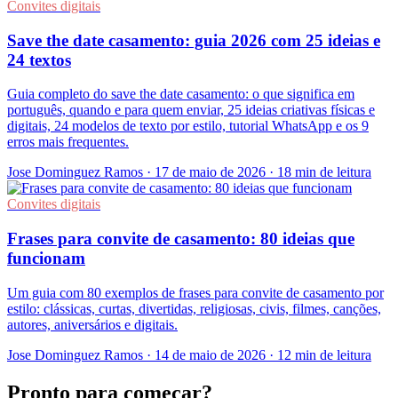
Convites digitais
Save the date casamento: guia 2026 com 25 ideias e
24 textos
Guia completo do save the date casamento: o que significa em
português, quando e para quem enviar, 25 ideias criativas físicas e
digitais, 24 modelos de texto por estilo, tutorial WhatsApp e os 9
erros mais frequentes.
Jose Dominguez Ramos
·
17 de maio de 2026
·
18 min de leitura
Convites digitais
Frases para convite de casamento: 80 ideias que
funcionam
Um guia com 80 exemplos de frases para convite de casamento por
estilo: clássicas, curtas, divertidas, religiosas, civis, filmes, canções,
autores, aniversários e digitais.
Jose Dominguez Ramos
·
14 de maio de 2026
·
12 min de leitura
Pronto para começar?