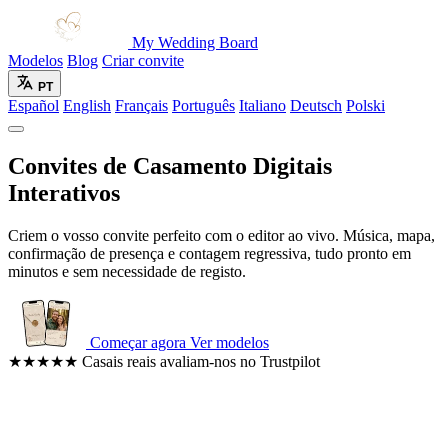
My Wedding Board
Modelos
Blog
Criar convite
PT
Español
English
Français
Português
Italiano
Deutsch
Polski
Convites de Casamento Digitais
Interativos
Criem o vosso convite perfeito com o editor ao vivo. Música, mapa,
confirmação de presença e contagem regressiva, tudo pronto em
minutos e sem necessidade de registo.
Começar agora
Ver modelos
★★★★★
Casais reais avaliam-nos no Trustpilot