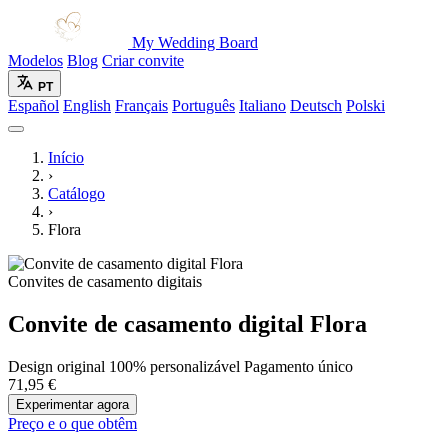
My Wedding Board
Modelos
Blog
Criar convite
PT
Español
English
Français
Português
Italiano
Deutsch
Polski
Início
›
Catálogo
›
Flora
Convites de casamento digitais
Convite de casamento digital Flora
Design original
100% personalizável
Pagamento único
71,95 €
Experimentar agora
Preço e o que obtêm