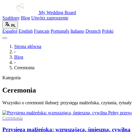
My Wedding Board
Szablony
Blog
Utwórz zaproszenie
PL
Español
English
Français
Português
Italiano
Deutsch
Polski
Strona główna
›
Blog
›
Ceremonia
Kategoria
Ceremonia
Wszystko o ceremonii ślubnej: przysięga małżeńska, czytania, rytuał
Pełny przew
Ceremonia
Przysięga małżeńska: wzruszająca, śmieszna, cywilna