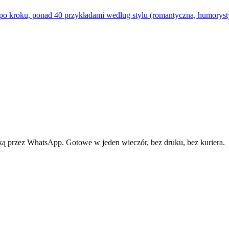
o kroku, ponad 40 przykładami według stylu (romantyczna, humorystyc
ą przez WhatsApp. Gotowe w jeden wieczór, bez druku, bez kuriera.