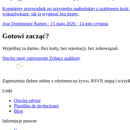
Kompletny przewodnik po przysiędze małżeńskiej z szablonem krok p
wskazówkami, jak ją wygłosić bez tremy.
Jose Dominguez Ramos
·
15 maja 2026
·
14 min czytania
Gotowi zacząć?
Wypróbuj za darmo. Bez karty, bez rejestracji, bez zobowiązań.
Stwórz moje zaproszenie
Zobacz szablony
Zaproszenia ślubne online z edytorem na żywo, RSVP, mapą i wysyłk
Linki
Otwórz edytor
Plantillas de invitaciones
Blog
Informacje prawne