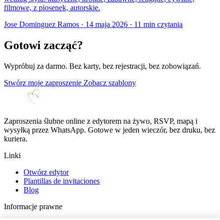
filmowe, z piosenek, autorskie.
Jose Dominguez Ramos
·
14 maja 2026
·
11 min czytania
Gotowi zacząć?
Wypróbuj za darmo. Bez karty, bez rejestracji, bez zobowiązań.
Stwórz moje zaproszenie
Zobacz szablony
Zaproszenia ślubne online z edytorem na żywo, RSVP, mapą i
wysyłką przez WhatsApp. Gotowe w jeden wieczór, bez druku, bez
kuriera.
Linki
Otwórz edytor
Plantillas de invitaciones
Blog
Informacje prawne