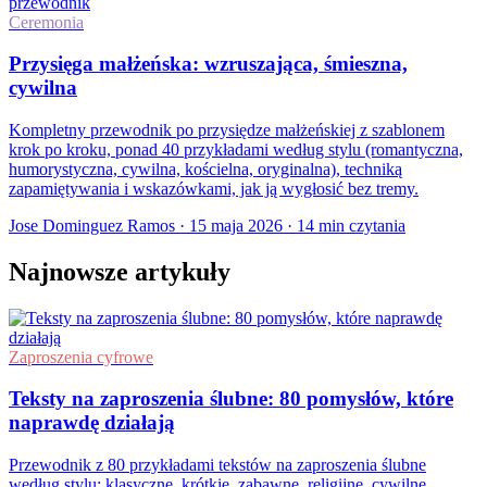
przewodnik
Ceremonia
Przysięga małżeńska: wzruszająca, śmieszna,
cywilna
Kompletny przewodnik po przysiędze małżeńskiej z szablonem
krok po kroku, ponad 40 przykładami według stylu (romantyczna,
humorystyczna, cywilna, kościelna, oryginalna), techniką
zapamiętywania i wskazówkami, jak ją wygłosić bez tremy.
Jose Dominguez Ramos
·
15 maja 2026
·
14 min czytania
Najnowsze artykuły
Zaproszenia cyfrowe
Teksty na zaproszenia ślubne: 80 pomysłów, które
naprawdę działają
Przewodnik z 80 przykładami tekstów na zaproszenia ślubne
według stylu: klasyczne, krótkie, zabawne, religijne, cywilne,