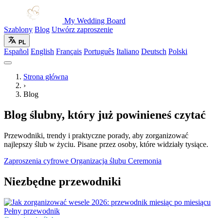
My Wedding Board
Szablony
Blog
Utwórz zaproszenie
PL
Español
English
Français
Português
Italiano
Deutsch
Polski
Strona główna
›
Blog
Blog ślubny, który już powinieneś czytać
Przewodniki, trendy i praktyczne porady, aby zorganizować
najlepszy ślub w życiu. Pisane przez osoby, które widziały tysiące.
Zaproszenia cyfrowe
Organizacja ślubu
Ceremonia
Niezbędne przewodniki
Pełny przewodnik