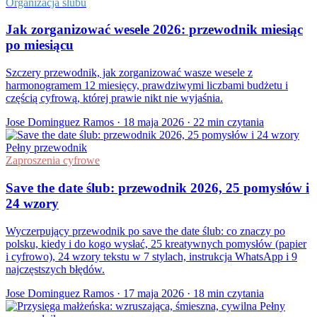
Organizacja ślubu
Jak zorganizować wesele 2026: przewodnik miesiąc
po miesiącu
Szczery przewodnik, jak zorganizować wasze wesele z
harmonogramem 12 miesięcy, prawdziwymi liczbami budżetu i
częścią cyfrową, której prawie nikt nie wyjaśnia.
Jose Dominguez Ramos
·
18 maja 2026
·
22 min czytania
Pełny przewodnik
Zaproszenia cyfrowe
Save the date ślub: przewodnik 2026, 25 pomysłów i
24 wzory
Wyczerpujący przewodnik po save the date ślub: co znaczy po
polsku, kiedy i do kogo wysłać, 25 kreatywnych pomysłów (papier
i cyfrowo), 24 wzory tekstu w 7 stylach, instrukcja WhatsApp i 9
najczęstszych błędów.
Jose Dominguez Ramos
·
17 maja 2026
·
18 min czytania
Pełny