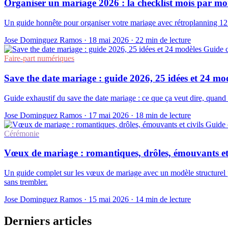
Organiser un mariage 2026 : la checklist mois par mo
Un guide honnête pour organiser votre mariage avec rétroplanning 12 
Jose Dominguez Ramos
·
18 mai 2026
·
22 min de lecture
Guide 
Faire-part numériques
Save the date mariage : guide 2026, 25 idées et 24 mo
Guide exhaustif du save the date mariage : ce que ça veut dire, quand et
Jose Dominguez Ramos
·
17 mai 2026
·
18 min de lecture
Guide 
Cérémonie
Vœux de mariage : romantiques, drôles, émouvants et 
Un guide complet sur les vœux de mariage avec un modèle structurel pas
sans trembler.
Jose Dominguez Ramos
·
15 mai 2026
·
14 min de lecture
Derniers articles