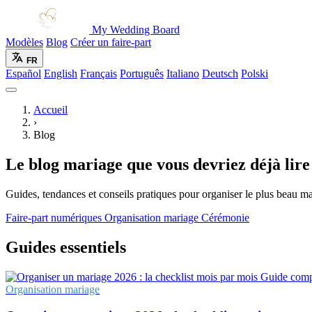
My Wedding Board
Modèles
Blog
Créer un faire-part
FR
Español
English
Français
Português
Italiano
Deutsch
Polski
Accueil
›
Blog
Le blog mariage que vous devriez déjà lire
Guides, tendances et conseils pratiques pour organiser le plus beau mar
Faire-part numériques
Organisation mariage
Cérémonie
Guides essentiels
Guide comp
Organisation mariage