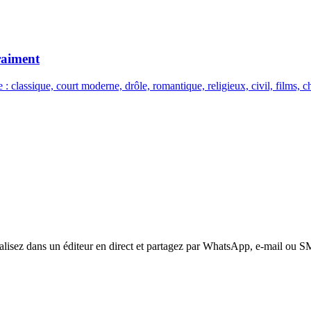
raiment
: classique, court moderne, drôle, romantique, religieux, civil, films, c
nalisez dans un éditeur en direct et partagez par WhatsApp, e-mail ou S