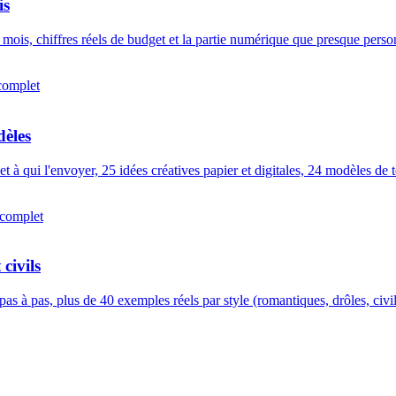
is
mois, chiffres réels de budget et la partie numérique que presque perso
complet
dèles
 à qui l'envoyer, 25 idées créatives papier et digitales, 24 modèles de te
complet
civils
 à pas, plus de 40 exemples réels par style (romantiques, drôles, civils,