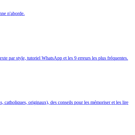
nne n'aborde.
xte par style, tutoriel WhatsApp et les 9 erreurs les plus fréquentes.
 catholiques, originaux), des conseils pour les mémoriser et les lire