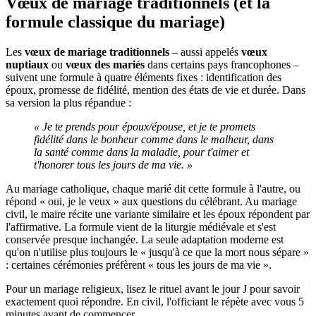
Vœux de mariage traditionnels (et la
formule classique du mariage)
Les
vœux de mariage traditionnels
– aussi appelés
vœux
nuptiaux
ou
vœux des mariés
dans certains pays francophones –
suivent une formule à quatre éléments fixes : identification des
époux, promesse de fidélité, mention des états de vie et durée. Dans
sa version la plus répandue :
« Je te prends pour époux/épouse, et je te promets
fidélité dans le bonheur comme dans le malheur, dans
la santé comme dans la maladie, pour t'aimer et
t'honorer tous les jours de ma vie. »
Au mariage catholique, chaque marié dit cette formule à l'autre, ou
répond « oui, je le veux » aux questions du célébrant. Au mariage
civil, le maire récite une variante similaire et les époux répondent par
l'affirmative. La formule vient de la liturgie médiévale et s'est
conservée presque inchangée. La seule adaptation moderne est
qu'on n'utilise plus toujours le « jusqu'à ce que la mort nous sépare »
: certaines cérémonies préfèrent « tous les jours de ma vie ».
Pour un mariage religieux, lisez le rituel avant le jour J pour savoir
exactement quoi répondre. En civil, l'officiant le répète avec vous 5
minutes avant de commencer.