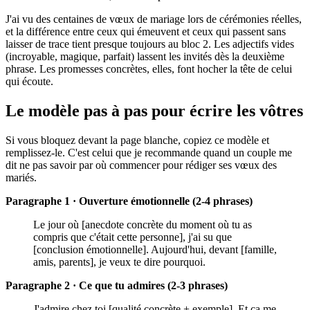
J'ai vu des centaines de vœux de mariage lors de cérémonies réelles,
et la différence entre ceux qui émeuvent et ceux qui passent sans
laisser de trace tient presque toujours au bloc 2. Les adjectifs vides
(incroyable, magique, parfait) lassent les invités dès la deuxième
phrase. Les promesses concrètes, elles, font hocher la tête de celui
qui écoute.
Le modèle pas à pas pour écrire les vôtres
Si vous bloquez devant la page blanche, copiez ce modèle et
remplissez-le. C'est celui que je recommande quand un couple me
dit ne pas savoir par où commencer pour rédiger ses vœux des
mariés.
Paragraphe 1 · Ouverture émotionnelle (2-4 phrases)
Le jour où [anecdote concrète du moment où tu as
compris que c'était cette personne], j'ai su que
[conclusion émotionnelle]. Aujourd'hui, devant [famille,
amis, parents], je veux te dire pourquoi.
Paragraphe 2 · Ce que tu admires (2-3 phrases)
J'admire chez toi [qualité concrète + exemple]. Et ça me