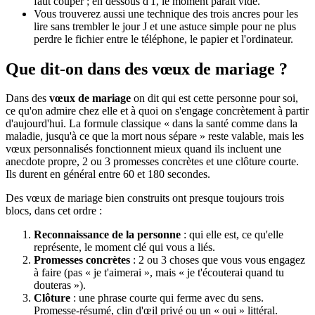
faut couper ; en dessous d'1, le moment paraît vide.
Vous trouverez aussi une technique des trois ancres pour les
lire sans trembler le jour J et une astuce simple pour ne plus
perdre le fichier entre le téléphone, le papier et l'ordinateur.
Que dit-on dans des vœux de mariage ?
Dans des
vœux de mariage
on dit qui est cette personne pour soi,
ce qu'on admire chez elle et à quoi on s'engage concrètement à partir
d'aujourd'hui. La formule classique « dans la santé comme dans la
maladie, jusqu'à ce que la mort nous sépare » reste valable, mais les
vœux personnalisés fonctionnent mieux quand ils incluent une
anecdote propre, 2 ou 3 promesses concrètes et une clôture courte.
Ils durent en général entre 60 et 180 secondes.
Des vœux de mariage bien construits ont presque toujours trois
blocs, dans cet ordre :
Reconnaissance de la personne
: qui elle est, ce qu'elle
représente, le moment clé qui vous a liés.
Promesses concrètes
: 2 ou 3 choses que vous vous engagez
à faire (pas « je t'aimerai », mais « je t'écouterai quand tu
douteras »).
Clôture
: une phrase courte qui ferme avec du sens.
Promesse-résumé, clin d'œil privé ou un « oui » littéral.