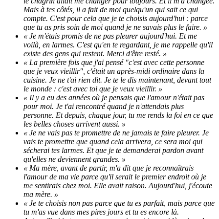
le chagrin allait me changer pour toujours. Et il m'a changée.
Mais à tes côtés, il a fait de moi quelqu'un qui sait ce qui
compte. C'est pour cela que je te choisis aujourd'hui : parce
que tu as pris soin de moi quand je ne savais plus le faire. »
« Je m'étais promis de ne pas pleurer aujourd'hui. Et me
voilà, en larmes. C'est qu'en te regardant, je me rappelle qu'il
existe des gens qui restent. Merci d'être resté. »
« La première fois que j'ai pensé "c'est avec cette personne
que je veux vieillir", c'était un après-midi ordinaire dans la
cuisine. Je ne t'ai rien dit. Je te le dis maintenant, devant tout
le monde : c'est avec toi que je veux vieillir. »
« Il y a eu des années où je pensais que l'amour n'était pas
pour moi. Je t'ai rencontré quand je n'attendais plus
personne. Et depuis, chaque jour, tu me rends la foi en ce que
les belles choses arrivent aussi. »
« Je ne vais pas te promettre de ne jamais te faire pleurer. Je
vais te promettre que quand cela arrivera, ce sera moi qui
sécherai tes larmes. Et que je te demanderai pardon avant
qu'elles ne deviennent grandes. »
« Ma mère, avant de partir, m'a dit que je reconnaîtrais
l'amour de ma vie parce qu'il serait le premier endroit où je
me sentirais chez moi. Elle avait raison. Aujourd'hui, j'écoute
ma mère. »
« Je te choisis non pas parce que tu es parfait, mais parce que
tu m'as vue dans mes pires jours et tu es encore là.