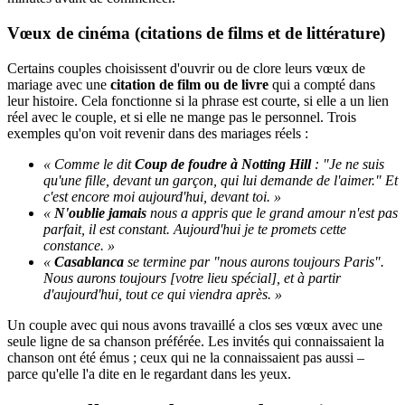
Vœux de cinéma (citations de films et de littérature)
Certains couples choisissent d'ouvrir ou de clore leurs vœux de
mariage avec une
citation de film ou de livre
qui a compté dans
leur histoire. Cela fonctionne si la phrase est courte, si elle a un lien
réel avec le couple, et si elle ne mange pas le personnel. Trois
exemples qu'on voit revenir dans des mariages réels :
« Comme le dit
Coup de foudre à Notting Hill
: "Je ne suis
qu'une fille, devant un garçon, qui lui demande de l'aimer." Et
c'est encore moi aujourd'hui, devant toi. »
«
N'oublie jamais
nous a appris que le grand amour n'est pas
parfait, il est constant. Aujourd'hui je te promets cette
constance. »
«
Casablanca
se termine par "nous aurons toujours Paris".
Nous aurons toujours [votre lieu spécial], et à partir
d'aujourd'hui, tout ce qui viendra après. »
Un couple avec qui nous avons travaillé a clos ses vœux avec une
seule ligne de sa chanson préférée. Les invités qui connaissaient la
chanson ont été émus ; ceux qui ne la connaissaient pas aussi –
parce qu'elle l'a dite en le regardant dans les yeux.