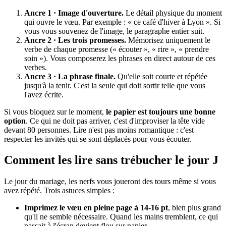
Ancre 1 · Image d'ouverture.
Le détail physique du moment
qui ouvre le vœu. Par exemple : « ce café d'hiver à Lyon ». Si
vous vous souvenez de l'image, le paragraphe entier suit.
Ancre 2 · Les trois promesses.
Mémorisez uniquement le
verbe de chaque promesse (« écouter », « rire », « prendre
soin »). Vous composerez les phrases en direct autour de ces
verbes.
Ancre 3 · La phrase finale.
Qu'elle soit courte et répétée
jusqu'à la tenir. C'est la seule qui doit sortir telle que vous
l'avez écrite.
Si vous bloquez sur le moment,
le papier est toujours une bonne
option
. Ce qui ne doit pas arriver, c'est d'improviser la tête vide
devant 80 personnes. Lire n'est pas moins romantique : c'est
respecter les invités qui se sont déplacés pour vous écouter.
Comment les lire sans trébucher le jour J
Le jour du mariage, les nerfs vous joueront des tours même si vous
avez répété. Trois astuces simples :
Imprimez le vœu en pleine page à 14-16 pt
, bien plus grand
qu'il ne semble nécessaire. Quand les mains tremblent, ce qui
passait à l'écran devient flou sur papier.