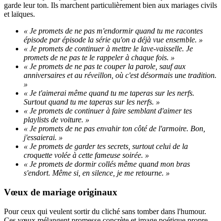
garde leur ton. Ils marchent particulièrement bien aux mariages civils
et laïques.
« Je promets de ne pas m'endormir quand tu me racontes
épisode par épisode la série qu'on a déjà vue ensemble. »
« Je promets de continuer à mettre le lave-vaisselle. Je
promets de ne pas te le rappeler à chaque fois. »
« Je promets de ne pas te couper la parole, sauf aux
anniversaires et au réveillon, où c'est désormais une tradition.
»
« Je t'aimerai même quand tu me taperas sur les nerfs.
Surtout quand tu me taperas sur les nerfs. »
« Je promets de continuer à faire semblant d'aimer tes
playlists de voiture. »
« Je promets de ne pas envahir ton côté de l'armoire. Bon,
j'essaierai. »
« Je promets de garder tes secrets, surtout celui de la
croquette volée à cette fameuse soirée. »
« Je promets de dormir collés même quand mon bras
s'endort. Même si, en silence, je me retourne. »
Vœux de mariage originaux
Pour ceux qui veulent sortir du cliché sans tomber dans l'humour.
Ces vœux mélangent promesse concrète et image poétique propre.