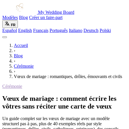
My Wedding Board
Modèles
Blog
Créer un faire-part
FR
Español
English
Français
Português
Italiano
Deutsch
Polski
Accueil
›
Blog
›
Cérémonie
›
Vœux de mariage : romantiques, drôles, émouvants et civils
Cérémonie
Vœux de mariage : comment écrire les
vôtres sans réciter une carte de vœux
Un guide complet sur les vœux de mariage avec un modèle
structurel pas à pas, plus de 40 exemples réels par style
(romantiques, drôles, civils, catholiques, originaux), des conseils