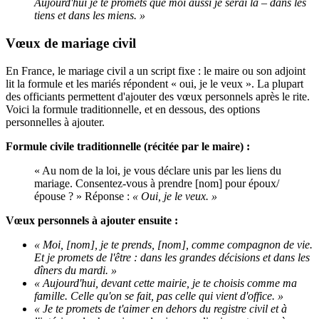
Aujourd'hui je te promets que moi aussi je serai là – dans les
tiens et dans les miens. »
Vœux de mariage civil
En France, le mariage civil a un script fixe : le maire ou son adjoint
lit la formule et les mariés répondent « oui, je le veux ». La plupart
des officiants permettent d'ajouter des vœux personnels après le rite.
Voici la formule traditionnelle, et en dessous, des options
personnelles à ajouter.
Formule civile traditionnelle (récitée par le maire) :
« Au nom de la loi, je vous déclare unis par les liens du
mariage. Consentez-vous à prendre [nom] pour époux/
épouse ? » Réponse :
« Oui, je le veux. »
Vœux personnels à ajouter ensuite :
« Moi, [nom], je te prends, [nom], comme compagnon de vie.
Et je promets de l'être : dans les grandes décisions et dans les
dîners du mardi. »
« Aujourd'hui, devant cette mairie, je te choisis comme ma
famille. Celle qu'on se fait, pas celle qui vient d'office. »
« Je te promets de t'aimer en dehors du registre civil et à