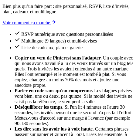
Bien plus qu’un faire-part : site personnalisé, RSVP, liste d’invités,
plan, cadeaux et multilingue.
Voir comment ça marche
RSVP numérique avec questions personnalisées
Multilingue (9 langues) et multi-devises
Liste de cadeaux, plan et galerie
Copier un vœu de Pinterest sans l'adapter.
Un couple avec
qui nous avons travaillé a lu des vœux trouvés sur un blog tels
quels. Trois invitées les avaient entendus à un autre mariage.
Elles l'ont remarqué et le moment est tombé à plat. Si vous
copiez, changez au moins 70% des mots et ajoutez une
anecdote propre.
Parler en code sans qu'on comprenne.
Les blagues privées
vont bien, une ou deux, pas quinze. Si la moitié des invités ne
saisit pas la référence, le vœu perd la salle.
Déséquilibrer les temps.
Si l'un lit 4 minutes et l'autre 30
secondes, les invités pensent que le second n'a pas fait l'effort.
Mettez-vous d'accord sur une marge à l'avance (par exemple
90-180 secondes).
Les dire sans les avoir lus à voix haute.
Certaines phrases
passent sur papier et grincent à l'oral. Lisez-les ensemble, à