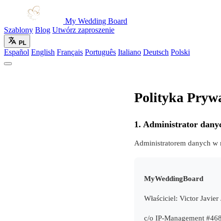
My Wedding Board
Szablony
Blog
Utwórz zaproszenie
PL
Español
English
Français
Português
Italiano
Deutsch
Polski
Polityka Pryw
1. Administrator dany
Administratorem danych w 
MyWeddingBoard
Właściciel: Victor Javie
c/o IP-Management #46