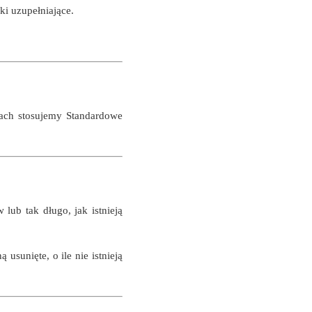
i uzupełniające.
kach stosujemy Standardowe
ub tak długo, jak istnieją
unięte, o ile nie istnieją