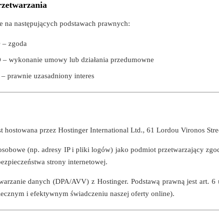
rzetwarzania
 na następujących podstawach prawnych:
O – zgoda
ODO – wykonanie umowy lub działania przedumowne
O – prawnie uzasadniony interes
st hostowana przez Hostinger International Ltd., 61 Lordou Vironos Str
osobowe (np. adresy IP i pliki logów) jako podmiot przetwarzający zgo
ezpieczeństwa strony internetowej.
rzanie danych (DPA/AVV) z Hostinger. Podstawą prawną jest art. 6 u
iecznym i efektywnym świadczeniu naszej oferty online).