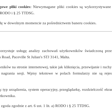
gowe pliki cookies:
Niewymagane pliki cookies są wykorzystywane
 a) RODO i § 25 TTDSG.
dę w dowolnym momencie za pośrednictwem baneru cookies.
korzystuje usługę analizy zachowań użytkowników świadczoną prze
 Road, Paceville St Julian's STJ 3141, Malta.
owników na stronie internetowej, takie jak kliknięcia, przewijanie i ruc
 nagrania sesji. Wpisy tekstowe w polach formularzy nie są rejes
typ urządzenia, system operacyjny, przeglądarkę, rozdzielczość ekra
żytkownika.
zgoda zgodnie z art. 6 ust. 1 lit. a) RODO i § 25 TTDSG.