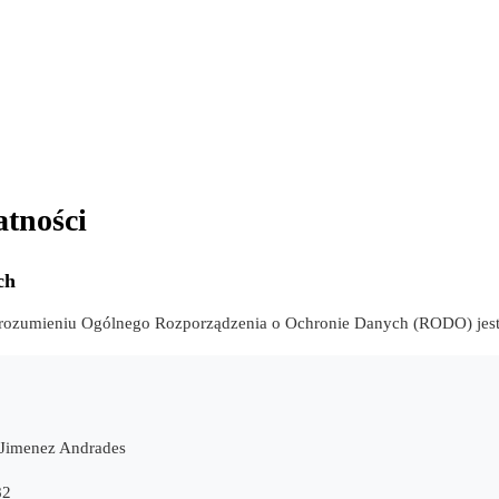
atności
ch
rozumieniu Ogólnego Rozporządzenia o Ochronie Danych (RODO) jest
r Jimenez Andrades
82