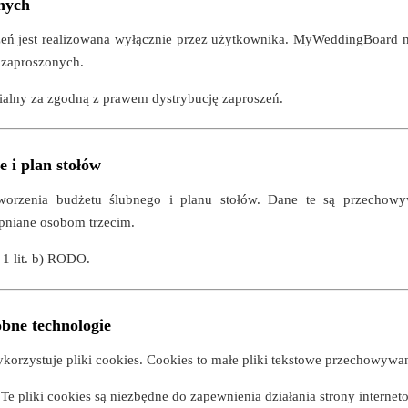
nych
eń jest realizowana wyłącznie przez użytkownika. MyWeddingBoard ni
 zaproszonych.
alny za zgodną z prawem dystrybucję zaproszeń.
 i plan stołów
worzenia budżetu ślubnego i planu stołów. Dane te są przechow
ępniane osobom trzecim.
 1 lit. b) RODO.
obne technologie
ykorzystuje pliki cookies. Cookies to małe pliki tekstowe przechowyw
Te pliki cookies są niezbędne do zapewnienia działania strony internet