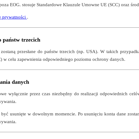
poza EOG. stosuje Standardowe Klauzule Umowne UE (SCC) oraz środk
e prywatności
.
o państw trzecich
 zostaną przesłane do państw trzecich (np. USA). W takich przypad
 w celu zapewnienia odpowiedniego poziomu ochrony danych.
ania danych
e wyłącznie przez czas niezbędny do realizacji odpowiednich celów l
wywania.
yć usunięte w dowolnym momencie. Po usunięciu konta dane zostaną us
wywania.