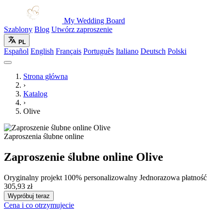
My Wedding Board
Szablony
Blog
Utwórz zaproszenie
PL
Español
English
Français
Português
Italiano
Deutsch
Polski
Strona główna
›
Katalog
›
Olive
Zaproszenia ślubne online
Zaproszenie ślubne online Olive
Oryginalny projekt
100% personalizowalny
Jednorazowa płatność
305,93 zł
Wypróbuj teraz
Cena i co otrzymujecie