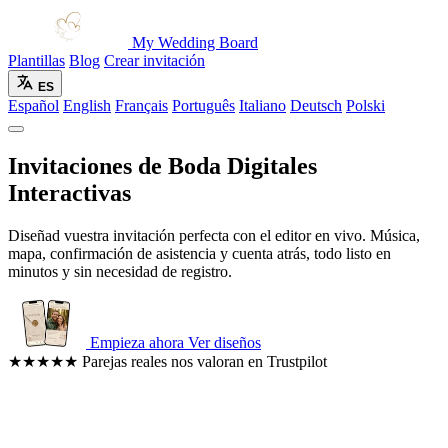
My Wedding Board
Plantillas
Blog
Crear invitación
ES
Español
English
Français
Português
Italiano
Deutsch
Polski
Invitaciones de Boda Digitales
Interactivas
Diseñad vuestra invitación perfecta con el editor en vivo. Música,
mapa, confirmación de asistencia y cuenta atrás, todo listo en
minutos y sin necesidad de registro.
Empieza ahora
Ver diseños
★★★★★
Parejas reales nos valoran en Trustpilot